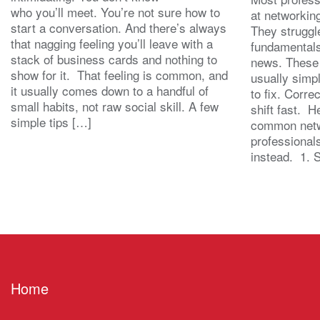
who you’ll meet. You’re not sure how to
at networking
start a conversation. And there’s always
They struggl
that nagging feeling you’ll leave with a
fundamentals
stack of business cards and nothing to
news. These
show for it. That feeling is common, and
usually simp
it usually comes down to a handful of
to fix. Corre
small habits, not raw social skill. A few
shift fast. H
simple tips […]
common netw
professional
instead. 1. 
Home