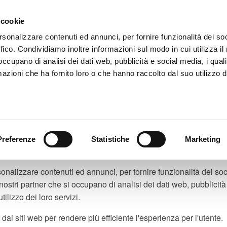
 cookie
rsonalizzare contenuti ed annunci, per fornire funzionalità dei so
ABOUT US
FIND A CHAPTER
HOW
ffico. Condividiamo inoltre informazioni sul modo in cui utilizza il 
 occupano di analisi dei dati web, pubblicità e social media, i qual
azioni che ha fornito loro o che hanno raccolto dal suo utilizzo d
LARATION
Preferenze
Statistiche
Marketing
sonalizzare contenuti ed annunci, per fornire funzionalità dei soc
 i nostri partner che si occupano di analisi dei dati web, pubblici
ilizzo dei loro servizi.
 dai siti web per rendere più efficiente l'esperienza per l'utente.