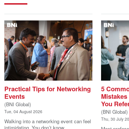
Practical Tips for Networking
5 Commo
Events
Mistakes
You Refer
(BNI Global)
(BNI Global)
Tue, 04 August 2026
Thu, 30 July 2
Walking into a networking event can feel
intimidating. You don’t know
Most professi