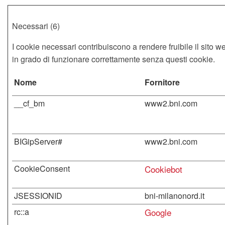
Necessari (6)
I cookie necessari contribuiscono a rendere fruibile il sito w
in grado di funzionare correttamente senza questi cookie.
Nome
Fornitore
__cf_bm
www2.bni.com
BIGipServer#
www2.bni.com
CookieConsent
Cookiebot
JSESSIONID
bni-milanonord.it
rc::a
Google