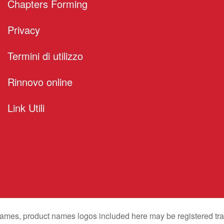
Chapters Forming
Privacy
Termini di utilizzo
Rinnovo online
Link Utili
mes, product names logos included here may be registered trad