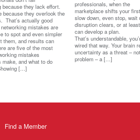
professionals, when the
 because they lack effort.
marketplace shifts your first 
e because they overlook the
slow down, even stop, wait u
. That’s actually good
disruption clears, or at least
 networking mistakes are
can develop a plan.
le to spot and even simpler
That’s understandable, you’
ct them, and results can
wired that way. Your brain r
ere are five of the most
uncertainty as a threat – no
orking mistakes
problem – a […]
s make, and what to do
Showing […]
Find a Member