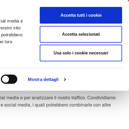
BNI International
Account Login
Accetta tutti i cookie
cial media e
 TO JOIN
TESTIMONIAL
CONTACT US
LINK UTILI
nostro sito
Accetta selezionati
i potrebbero
ei loro
Usa solo i cookie necessari
Mostra dettagli
ial media e per analizzare il nostro traffico. Condividiamo
tà e social media, i quali potrebbero combinarle con altre