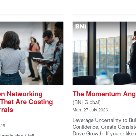
n Networking
The Momentum Ang
 That Are Costing
(BNI Global)
rals
Mon, 27 July 2026
Leverage Uncertainty to Bui
026
Confidence, Create Consist
Drive Growth If you’re like
onals don’t fail