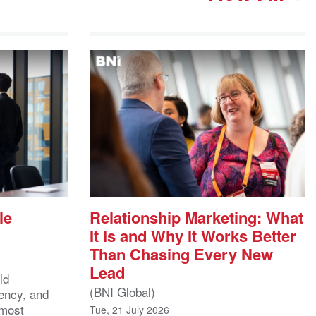
le
Relationship Marketing: What
It Is and Why It Works Better
Than Chasing Every New
Lead
ld
(BNI Global)
ency, and
 most
Tue, 21 July 2026