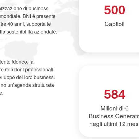
500
nizzazione di business
o mondiale. BNI è presente
Capitoli
ltre 40 anni, supporta le
la sostenibilità aziendale.
ente idoneo, la
re relazioni professionali
sviluppo del loro business.
ono un’agenda strutturata
584
e.
Milioni di €
Business Generat
negli ultimi 12 mes