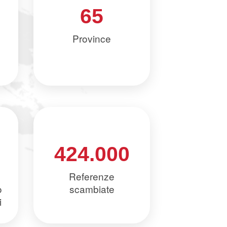
65
Province
424.000
Referenze
o
scambiate
i