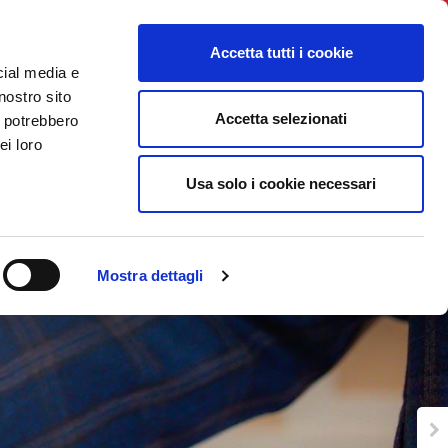
BNI International
Account Login
Accetta tutti i cookie
cial media e
INCONTRO
MAPPA CAPITOLI
TESTIMONIANZE
nostro sito
Accetta selezionati
i potrebbero
 VOICES ITALIA
ei loro
Usa solo i cookie necessari
Mostra dettagli