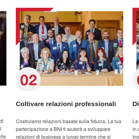
Coltivare relazioni professionali
D
di
Costruiamo relazioni basate sulla fiducia. La tua
La
i
partecipazione a BNI ti aiuterà a sviluppare
in 
lle
relazioni di business a lungo termine che si
Ino