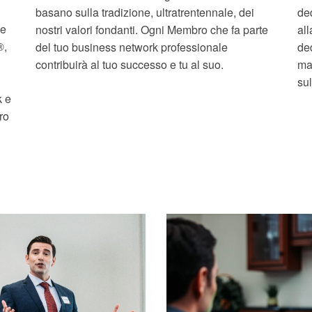
basano sulla tradizione, ultratrentennale, dei
de
ne
nostri valori fondanti. Ogni Membro che fa parte
al
®,
del tuo business network professionale
ded
contribuirà al tuo successo e tu al suo.
ma
su
k e
ro