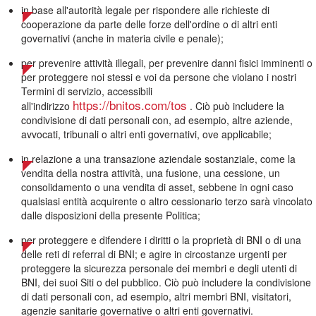
in base all'autorità legale per rispondere alle richieste di
cooperazione da parte delle forze dell'ordine o di altri enti
governativi (anche in materia civile e penale);
per prevenire attività illegali, per prevenire danni fisici imminenti o
per proteggere noi stessi e voi da persone che violano i nostri
Termini di servizio, accessibili
https://bnitos.com/tos
all'indirizzo
. Ciò può includere la
condivisione di dati personali con, ad esempio, altre aziende,
avvocati, tribunali o altri enti governativi, ove applicabile;
in relazione a una transazione aziendale sostanziale, come la
vendita della nostra attività, una fusione, una cessione, un
consolidamento o una vendita di asset, sebbene in ogni caso
qualsiasi entità acquirente o altro cessionario terzo sarà vincolato
dalle disposizioni della presente Politica;
per proteggere e difendere i diritti o la proprietà di BNI o di una
delle reti di referral di BNI; e agire in circostanze urgenti per
proteggere la sicurezza personale dei membri e degli utenti di
BNI, dei suoi Siti o del pubblico. Ciò può includere la condivisione
di dati personali con, ad esempio, altri membri BNI, visitatori,
agenzie sanitarie governative o altri enti governativi.