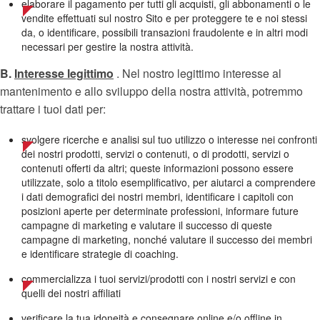
elaborare il pagamento per tutti gli acquisti, gli abbonamenti o le
vendite effettuati sul nostro Sito e per proteggere te e noi stessi
da, o identificare, possibili transazioni fraudolente e in altri modi
necessari per gestire la nostra attività.
B.
Interesse legittimo
. Nel nostro legittimo interesse al
mantenimento e allo sviluppo della nostra attività, potremmo
trattare i tuoi dati per:
svolgere ricerche e analisi sul tuo utilizzo o interesse nei confronti
dei nostri prodotti, servizi o contenuti, o di prodotti, servizi o
contenuti offerti da altri; queste informazioni possono essere
utilizzate, solo a titolo esemplificativo, per aiutarci a comprendere
i dati demografici dei nostri membri, identificare i capitoli con
posizioni aperte per determinate professioni, informare future
campagne di marketing e valutare il successo di queste
campagne di marketing, nonché valutare il successo dei membri
e identificare strategie di coaching.
commercializza i tuoi servizi/prodotti con i nostri servizi e con
quelli dei nostri affiliati
verificare la tua idoneità e consegnare online e/o offline in