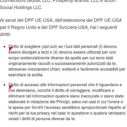
Connections Global, LLC, Prosperity Brands, LLC e Scion
Social Holdings LLC.
Ai sensi del DPF UE-USA, dell'estensione del DPF UE-USA
per il Regno Unito e del DPF Svizzera-USA, hai i seguenti
diritti:
Diritto di scegliere (opt-out) se i tuoi dati personali (i) devono
essere divulgati a terzi o (ii) devono essere utilizzati per uno
scopo sostanzialmente diverso da quello per cui sono stati
originariamente raccolti o successivamente autorizzati da te,
attraverso meccanismi chiari, evidenti e facilmente accessibili per
esercitare la scelta.
Diritto di accesso alle informazioni personali che ti riguardano e
che deteniamo, nonché il diritto di correggere, modificare o
eliminare tali informazioni qualora siano inaccurate o siano state
elaborate in violazione dei Principi, salvo nei casi in cui l'onere o
la spesa per fornirti l'accesso sarebbero sproporzionati rispetto ai
rischi per la tua privacy nel caso in questione o qualora venissero
violati i diritti di persone diverse da te.