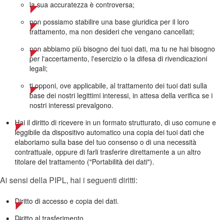
la sua accuratezza è controversa;
non possiamo stabilire una base giuridica per il loro
trattamento, ma non desideri che vengano cancellati;
non abbiamo più bisogno dei tuoi dati, ma tu ne hai bisogno
per l'accertamento, l'esercizio o la difesa di rivendicazioni
legali;
ti opponi, ove applicabile, al trattamento dei tuoi dati sulla
base dei nostri legittimi interessi, in attesa della verifica se i
nostri interessi prevalgono.
Hai il diritto di ricevere in un formato strutturato, di uso comune e
leggibile da dispositivo automatico una copia dei tuoi dati che
elaboriamo sulla base del tuo consenso o di una necessità
contrattuale, oppure di farli trasferire direttamente a un altro
titolare del trattamento ("Portabilità dei dati").
Ai sensi della PIPL, hai i seguenti diritti:
Diritto di accesso e copia dei dati.
Diritto al trasferimento.