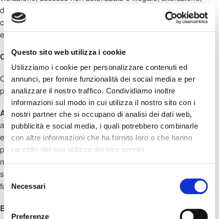
divulgazione o cancellazione, come verifica dell'identità,
crittografia, controllo degli accessi, resistenza a codici maligni
e audit di sicurezza.
Questo sito web utilizza i cookie
Come vengono divulgati i tuoi dati personali
Utilizziamo i cookie per personalizzare contenuti ed
Con il tuo consenso (ove richiesto dalla legge applicabile),
annunci, per fornire funzionalità dei social media e per
potremmo condividere i dati personali con:
analizzare il nostro traffico. Condividiamo inoltre
informazioni sul modo in cui utilizza il nostro sito con i
A.
Fornitori di servizi autorizzati
.
Fornitori di servizi
nostri partner che si occupano di analisi dei dati web,
autorizzati che eseguono servizi per nostro conto, ad esempio,
pubblicità e social media, i quali potrebbero combinarle
elaborazione di pagamenti con carta di credito, consegna di
con altre informazioni che ha fornito loro o che hanno
prodotti e servizi, fornitura di assistenza clienti e supporto di
raccolto dal suo utilizzo dei loro servizi.
marketing, esecuzione di analisi aziendali e di vendita,
supporto alle funzionalità dei nostri Siti e supporto ad altre
Selezione
funzionalità e promozioni offerte tramite i nostri Siti.
Necessari
del
consenso
B.
Partner commerciali
.
Di tanto in tanto, potremmo offrire
Preferenze