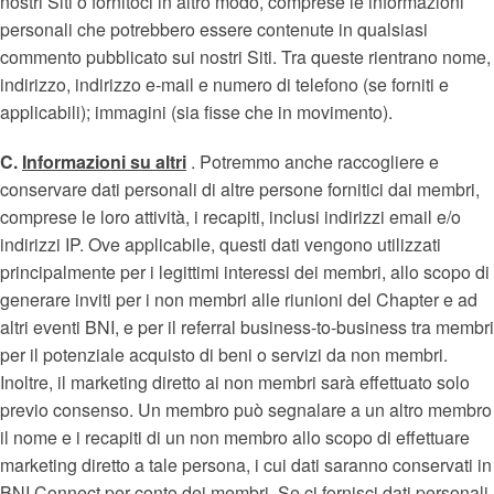
nostri Siti o fornitoci in altro modo, comprese le informazioni
personali che potrebbero essere contenute in qualsiasi
commento pubblicato sui nostri Siti. Tra queste rientrano nome,
indirizzo, indirizzo e-mail e numero di telefono (se forniti e
applicabili); immagini (sia fisse che in movimento).
C.
Informazioni su altri
. Potremmo anche raccogliere e
conservare dati personali di altre persone fornitici dai membri,
comprese le loro attività, i recapiti, inclusi indirizzi email e/o
indirizzi IP. Ove applicabile, questi dati vengono utilizzati
principalmente per i legittimi interessi dei membri, allo scopo di
generare inviti per i non membri alle riunioni del Chapter e ad
altri eventi BNI, e per il referral business-to-business tra membri
per il potenziale acquisto di beni o servizi da non membri.
Inoltre, il marketing diretto ai non membri sarà effettuato solo
previo consenso. Un membro può segnalare a un altro membro
il nome e i recapiti di un non membro allo scopo di effettuare
marketing diretto a tale persona, i cui dati saranno conservati in
BNI Connect per conto dei membri. Se ci fornisci dati personali