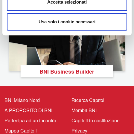
Accetta selezionati
Usa solo i cookie necessari
BNI Business Builder
BNI Milano Nord
Ricerca Capitoli
A PROPOSITO DI BNI
Membri BNI
Partecipa ad un incontro
Capitoli in costituzione
Mappa Capitoli
Privacy